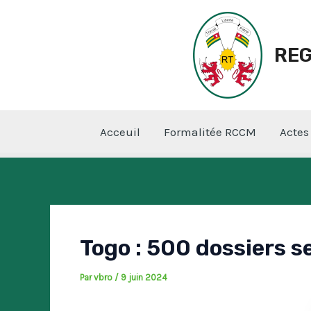
Aller
Navigation
au
des
contenu
articles
REG
Acceuil
Formalitée RCCM
Acte
Togo : 500 dossiers s
Par
vbro
/
9 juin 2024