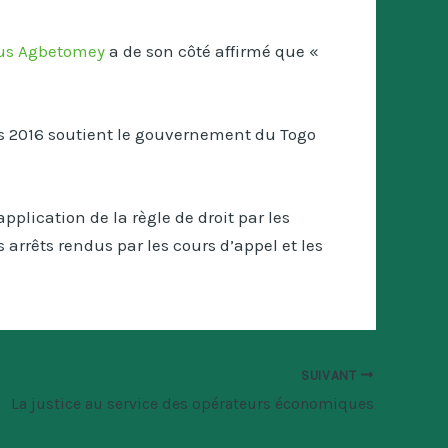
Pius Agbetomey
a de son côté affirmé que «
is 2016 soutient le gouvernement du Togo
plication de la règle de droit par les
s arrêts rendus par les cours d’appel et les
SUIVANT
La justice au service des opérateurs économiques