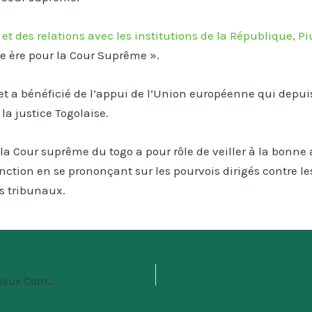
 et des relations avec les institutions de la République, 
le ère pour la Cour Suprême ».
jet a bénéficié de l’appui de l’Union européenne qui depu
a justice Togolaise.
a Cour suprême du togo a pour rôle de veiller à la bonne ap
fonction en se prononçant sur les pourvois dirigés contre le
s tribunaux.
Mise à Jour De L’application De Gestion Du Contentieux Commercial