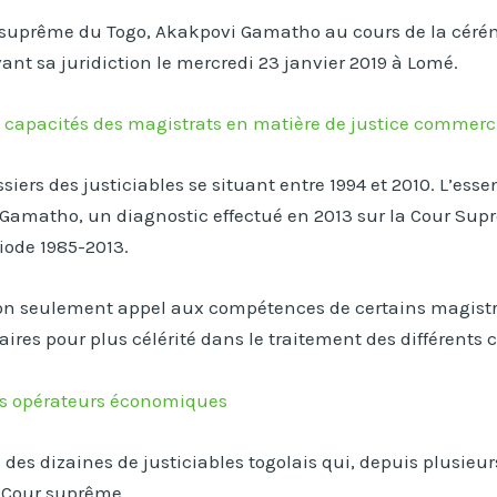
our suprême du Togo, Akakpovi Gamatho au cours de la cér
nt sa juridiction le mercredi 23 janvier 2019 à Lomé.
 capacités des magistrats en matière de justice commerc
ers des justiciables se situant entre 1994 et 2010. L’essen
amatho, un diagnostic effectué en 2013 sur la Cour Suprê
iode 1985-2013.
non seulement appel aux compétences de certains magistrat
res pour plus célérité dans le traitement des différents c
des opérateurs économiques
ire des dizaines de justiciables togolais qui, depuis plusie
a Cour suprême.