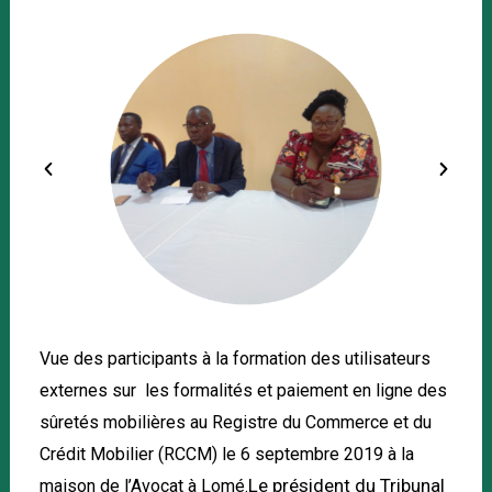
Vue des participants à la formation des utilisateurs
externes sur les formalités et paiement en ligne des
sûretés mobilières au Registre du Commerce et du
Crédit Mobilier (RCCM) le 6 septembre 2019 à la
Le président du Tribunal
maison de l’Avocat à Lomé.